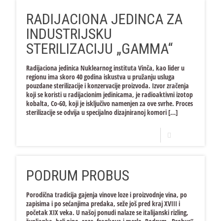
RADIJACIONA JEDINCA ZA
INDUSTRIJSKU
STERILIZACIJU „GAMMA“
Radijaciona jedinica Nuklearnog instituta Vinča, kao lider u
regionu ima skoro 40 godina iskustva u pružanju usluga
pouzdane sterilizacije i konzervacije proizvoda. Izvor zračenja
koji se koristi u radijacionim jedinicama, je radioaktivni izotop
kobalta, Co-60, koji je isključivo namenjen za ove svrhe. Proces
sterilizacije se odvija u specijalno dizajniranoj komori
[…]
Opširnije
PODRUM PROBUS
Porodična tradicija gajenja vinove loze i proizvodnje vina, po
zapisima i po sećanjima predaka, seže još pred kraj XVIII i
početak XIX veka. U našoj ponudi nalaze se italijanski rizling,