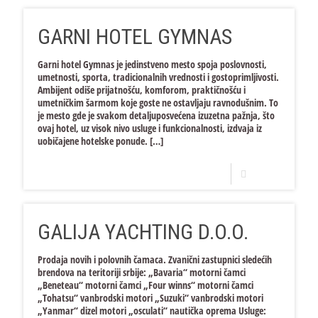
GARNI HOTEL GYMNAS
Garni hotel Gymnas je jedinstveno mesto spoja poslovnosti,
umetnosti, sporta, tradicionalnih vrednosti i gostoprimljivosti.
Ambijent odiše prijatnošću, komforom, praktičnošću i
umetničkim šarmom koje goste ne ostavljaju ravnodušnim. To
je mesto gde je svakom detaljuposvećena izuzetna pažnja, što
ovaj hotel, uz visok nivo usluge i funkcionalnosti, izdvaja iz
uobičajene hotelske ponude.
[…]
Opširnije
GALIJA YACHTING D.O.O.
Prodaja novih i polovnih čamaca. Zvanični zastupnici sledećih
brendova na teritoriji srbije: „Bavaria“ motorni čamci
„Beneteau“ motorni čamci „Four winns“ motorni čamci
„Tohatsu“ vanbrodski motori „Suzuki“ vanbrodski motori
„Yanmar“ dizel motori „osculati“ nautička oprema Usluge: