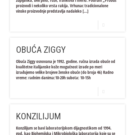
župljanka, beli pino, roze, frankova i merlo. Podrum „Probus“
proizvodi i nekoliko vrsta rakija. Vrhunac tradicionalone
vinske proizvodnje predstavlja nadaleko
[…]
Opširnije
OBUĆA ZIGGY
Obuća Ziggy osnovana je 1992. godine. ručna izrada obuće od
kvalitetne italijanske kože mogućnost izrade po meri
izrađujemo velike brojeve ženske obuće (do broja 46) Radno
vreme: radnim danima:10-20h subota: 10-15h
Opširnije
KONZILIJUM
Konzilijum se bavi laboratorijskom dijagnostikom od 1994.
god. kao Biohemijska i Mikrobiološka laboratorija koje su se