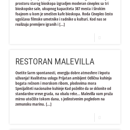
prostoru starog bioskopa izgradjen moderan cineplex sa tri
bioskopske sale, ukupnog kapaciteta 387 mesta i širokim
foajeom u kom je smešten kafe bioskopa. Roda Cineplex često
ugošćava filmske umetnike i radnike u kulturi. Kod nas se
realizuju premijere igranih i
[…]
Opširnije
RESTORAN MALEVILLA
Osetite šarm spontanosti, energiju dobre atmosfere i lepotu
uživanja! Kvalitetna usluga Prijatan ambijent Odlična kuhinja
bogata rečnom i morskom ribom, plodovima mora
Specijaliteti nacionalne kuhinje Kad poželite da se sklonite od
standardne vreve grada, na obalu reke… Malevilla vam pruža
mirno utočište tokom dana, s jedinstvenim pogledom na
zemunsku marinu.
[…]
Opširnije