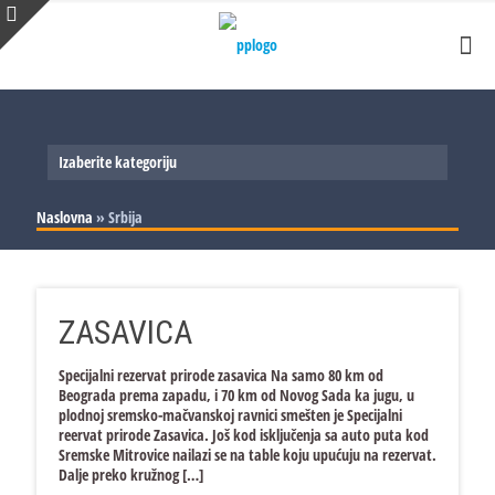
Izaberite kategoriju
Slovenija
Naslovna
»
Srbija
Srbija
Proizvodnja
Bosna i Hercegovina
Trgovina i usluge
Proizvodnja
ZASAVICA
Hrvatska
Trgovina i usluge
Proizvodnja
Trgovina i usluge
Proizvodnja
Specijalni rezervat prirode zasavica Na samo 80 km od
Beograda prema zapadu, i 70 km od Novog Sada ka jugu, u
Trgovina i usluge
plodnoj sremsko-mačvanskoj ravnici smešten je Specijalni
reervat prirode Zasavica. Još kod isključenja sa auto puta kod
Sremske Mitrovice nailazi se na table koju upućuju na rezervat.
Dalje preko kružnog
[…]