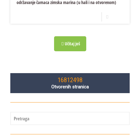
održavanje čamaca zimska marina (u hali i na otvorenom)
Opširnije
Učitaj još
16812498
Otvorenih stranica