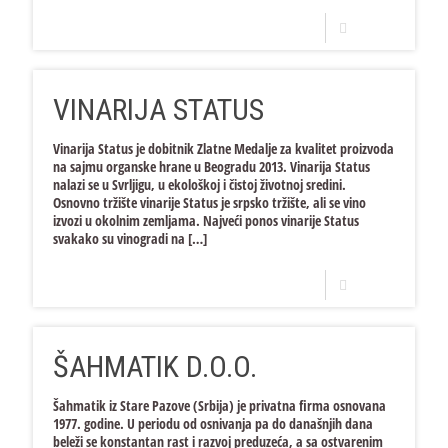
Opširnije
VINARIJA STATUS
Vinarija Status je dobitnik Zlatne Medalje za kvalitet proizvoda
na sajmu organske hrane u Beogradu 2013. Vinarija Status
nalazi se u Svrljigu, u ekološkoj i čistoj životnoj sredini.
Osnovno tržište vinarije Status je srpsko tržište, ali se vino
izvozi u okolnim zemljama. Najveći ponos vinarije Status
svakako su vinogradi na
[…]
Opširnije
ŠAHMATIK D.O.O.
Šahmatik iz Stare Pazove (Srbija) je privatna firma osnovana
1977. godine. U periodu od osnivanja pa do današnjih dana
beleži se konstantan rast i razvoj preduzeća, a sa ostvarenim