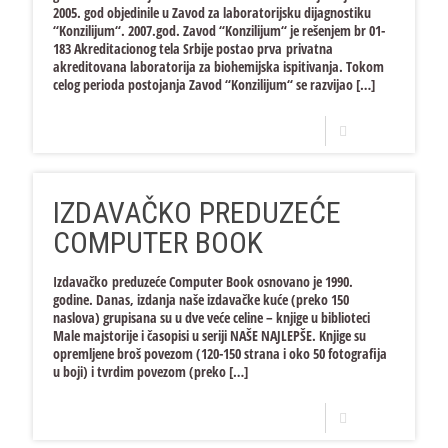
2005. god objedinile u Zavod za laboratorijsku dijagnostiku
“Konzilijum“. 2007.god. Zavod “Konzilijum“ je rešenjem br 01-
183 Akreditacionog tela Srbije postao prva privatna
akreditovana laboratorija za biohemijska ispitivanja. Tokom
celog perioda postojanja Zavod “Konzilijum“ se razvijao
[…]
Opširnije
IZDAVAČKO PREDUZEĆE
COMPUTER BOOK
Izdavačko preduzeće Computer Book osnovano je 1990.
godine. Danas, izdanja naše izdavačke kuće (preko 150
naslova) grupisana su u dve veće celine – knjige u biblioteci
Male majstorije i časopisi u seriji NAŠE NAJLEPŠE. Knjige su
opremljene broš povezom (120-150 strana i oko 50 fotografija
u boji) i tvrdim povezom (preko
[…]
Opširnije