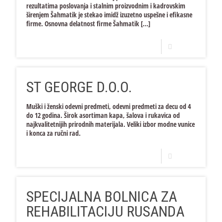
rezultatima poslovanja i stalnim proizvodnim i kadrovskim
širenjem Šahmatik je stekao imidž izuzetno uspešne i efikasne
firme. Osnovna delatnost firme Šahmatik
[…]
Opširnije
ST GEORGE D.O.O.
Muški i ženski odevni predmeti, odevni predmeti za decu od 4
do 12 godina. Širok asortiman kapa, šalova i rukavica od
najkvalitetnijih prirodnih materijala. Veliki izbor modne vunice
i konca za ručni rad.
Opširnije
SPECIJALNA BOLNICA ZA
REHABILITACIJU RUSANDA