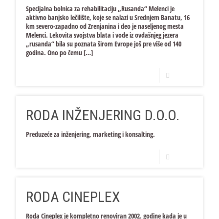
Specijalna bolnica za rehabilitaciju „Rusanda“ Melenci je
aktivno banjsko lečilište, koje se nalazi u Srednjem Banatu, 16
km severo-zapadno od Zrenjanina i deo je naseljenog mesta
Melenci. Lekovita svojstva blata i vode iz ovdašnjeg jezera
„rusanda“ bila su poznata širom Evrope još pre više od 140
godina. Ono po čemu
[…]
Opširnije
RODA INŽENJERING D.O.O.
Preduzeće za inženjering, marketing i konsalting.
Opširnije
RODA CINEPLEX
Roda Cineplex je kompletno renoviran 2002. godine kada je u