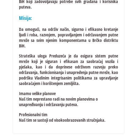
BiH koji zadovoljavaju potrebe svih građana i korisnika
puteva.
Misija:
Da omogući, na održiv način, sigurno i efikasno kretanje
ljudi i roba, razvojem, popravljanjem i održavanjem putne
mreže sa svim njenim komponentama u Brčko distriktu
BiH.
Strateška uloga Preduzeća je da osigura sistem putne
mreže koji je siguran i efikasan za saobraćaj vozila i
pješaka, kao i da doprinese održivom razvoju preko
održavanja, funkcionisanja i unapređenja putne mreže, kao
podršku Vladinim integrisanim politikama za upravljanje
saobraćajem i korištenjem zemljišta.
Imamo velike planove
Naš tim neprestano radi na novim planovima o
unapređivanju i održavanju puteva.
Profesionalni tim
Naš tim se sastoji od visokoobrazovanih stručnjaka.