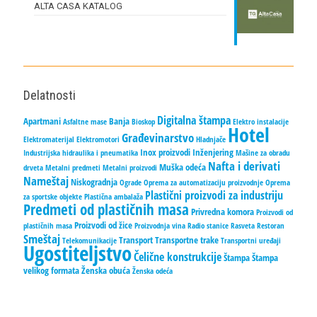
ALTA CASA KATALOG
Delatnosti
Digitalna štampa
Apartmani
Banja
Asfaltne mase
Bioskop
Elektro instalacije
Hotel
Građevinarstvo
Elektromaterijal
Elektromotori
Hladnjače
Inox proizvodi
Inženjering
Industrijska hidraulika i pneumatika
Mašine za obradu
Nafta i derivati
Muška odeća
drveta
Metalni predmeti
Metalni proizvodi
Nameštaj
Niskogradnja
Ograde
Oprema za automatizaciju proizvodnje
Oprema
Plastični proizvodi za industriju
za sportske objekte
Plastična ambalaža
Predmeti od plastičnih masa
Privredna komora
Proizvodi od
Proizvodi od žice
plastičnih masa
Proizvodnja vina
Radio stanice
Rasveta
Restoran
Smeštaj
Transport
Transportne trake
Telekomunikacije
Transportni uređaji
Ugostiteljstvo
Čelične konstrukcije
Štampa
Štampa
velikog formata
Ženska obuća
Ženska odeća