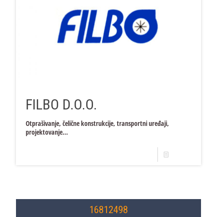
FILBO D.O.O.
Otprašivanje, čelične konstrukcije, transportni uređaji,
projektovanje…
Opširnije
16812498