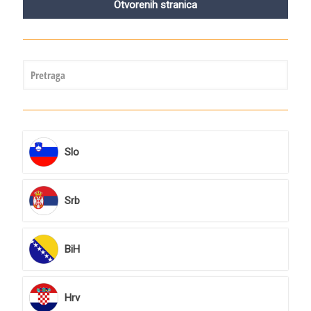
Otvorenih stranica
Slo
Srb
BiH
Hrv