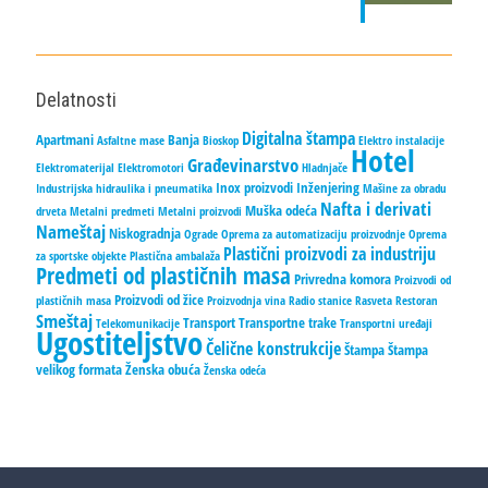
Delatnosti
Digitalna štampa
Apartmani
Banja
Asfaltne mase
Bioskop
Elektro instalacije
Hotel
Građevinarstvo
Elektromaterijal
Elektromotori
Hladnjače
Inox proizvodi
Inženjering
Industrijska hidraulika i pneumatika
Mašine za obradu
Nafta i derivati
Muška odeća
drveta
Metalni predmeti
Metalni proizvodi
Nameštaj
Niskogradnja
Ograde
Oprema za automatizaciju proizvodnje
Oprema
Plastični proizvodi za industriju
za sportske objekte
Plastična ambalaža
Predmeti od plastičnih masa
Privredna komora
Proizvodi od
Proizvodi od žice
plastičnih masa
Proizvodnja vina
Radio stanice
Rasveta
Restoran
Smeštaj
Transport
Transportne trake
Telekomunikacije
Transportni uređaji
Ugostiteljstvo
Čelične konstrukcije
Štampa
Štampa
velikog formata
Ženska obuća
Ženska odeća