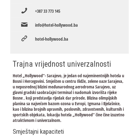
+387 33 773 145
info@hotel-hollywood.ba
hotel-hollywood.ba
Trajna vrijednost univerzalnosti
Hotel „Hollywood“- Sarajevo, je jedan od najeminentnijih hotela u
Bosni i Hercegovini. Smješten u centru Ilidže, zelene oaze Sarajeva,
u neposrednoj blizini međunarodnog aerodroma Sarajevo, uz
glavni gradski saobraćajni terminal i nadomak izvorišta rijeke
Bosne , koji predstavlja rijedak dar prirode. Blizina olimpijskih
planina sa najvećom bazom ozona u Evropi, Igmana i Bjelašnice,
kao i blizina brojnih upravnih, poslovnih, zdravstvenih, kulturnih i
sportskih objekata, lokaciju hotela „Hollywood“ čine čine izuzetno
atraktivnom i univerzalnom.
Smještajni kapaciteti