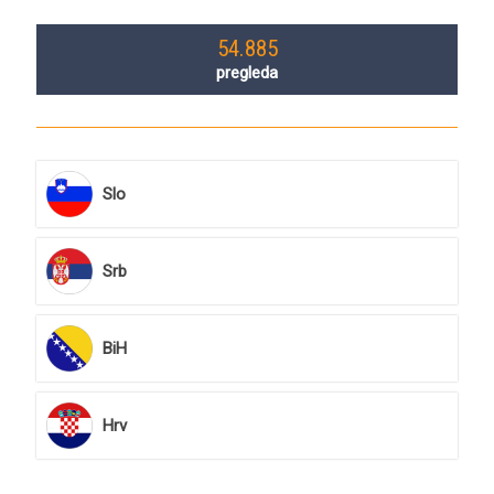
54.885
pregleda
Slo
Srb
BiH
Hrv