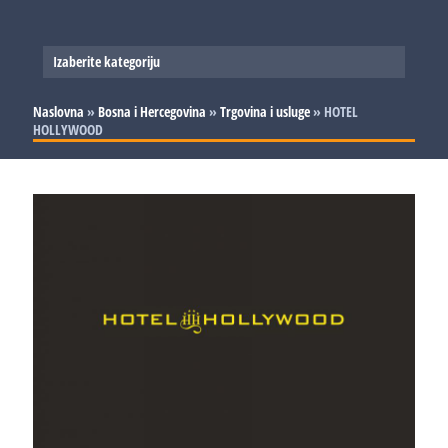
Izaberite kategoriju
Slovenija
Naslovna
»
Bosna i Hercegovina
»
Trgovina i usluge
»
HOTEL
HOLLYWOOD
Srbija
Proizvodnja
Bosna i Hercegovina
Trgovina i usluge
Proizvodnja
Hrvatska
Trgovina i usluge
Proizvodnja
Trgovina i usluge
Proizvodnja
Trgovina i usluge