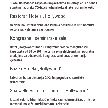
“Hotel Hollywood“ raspolaže kapacitetima smještaja od 355 soba i
apartmana, preko 700 ležaja vrhunske kvalitete i opremljenosti.
Restoran Hotela „Hollywood“
Nacionalna i internacionalona kuhinja poslužuje se u tri hotelska
restorana, kafeteriji i slastičarnoj.
Kongresne i seminarske sale
Hotel „Hollywood“ ima 12 kongresnih sala sa moogućnošću
kapaciteta od 30 do 800 mjesta, sa svim elektronskim i popratnim
uređajima za održavanje kongresa, seminara, prezentacija,
vjenčanja.
Bazen Hotela „Hollywood“
Zatvoreni bazen dimenzija 25×2,5m pogodan za sportiste i
rekreativce.
Spa wellness centar hotela „Hollywood“
Jacuzzi, solarij, frizer, klasične finske saune, kozmetičar, antistres
tretmani, masaže, turski hamami, relax soba.