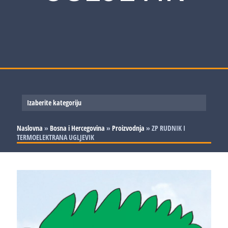
Izaberite kategoriju
Slovenija
Naslovna
»
Bosna i Hercegovina
»
Proizvodnja
»
ZP RUDNIK I
TERMOELEKTRANA UGLJEVIK
Srbija
Proizvodnja
Bosna i Hercegovina
Trgovina i usluge
Proizvodnja
Hrvatska
Trgovina i usluge
Proizvodnja
Trgovina i usluge
Proizvodnja
Trgovina i usluge