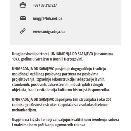
+387 33 212 827
uniggr@bih.net.ba
www.unigradnja.ba
Dragi poslovni partneri, UNIGRADNJA DD SARAJEVO je osnovana
1973. godine u Sarajevu u Bosni i Hercegovini.
UNIGRADNJA DD SARAJEVO posjeduje dugogodišnju tradiciju
uspješnog i ozbiljnog poslovnog partnera na poslovima
projektovanja, izgradnje rekonstrukcije i adaptacije javnih,
stambenih, poslovnih, zdravstvenih, industrijskih i drugih
objekata, kao i revitalizacija kulturno-historijskih spomenika.
UNIGRADNJA DD SARAJEVO zapošljava tim stručnjaka i oko 200
radnika građevinske struke i raspolaže sa visokokvalitetnom
mehanizacijom.
Uspjehe na tržištu temelji zahvaljujućikvalitetnom izvođenju radova
i maksimalnom poštivanju ugovorenih rokova.