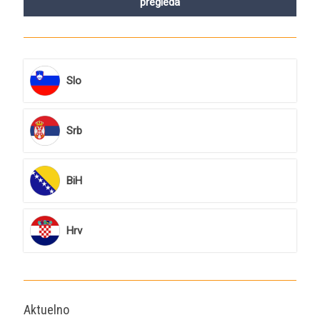
pregleda
Slo
Srb
BiH
Hrv
Aktuelno