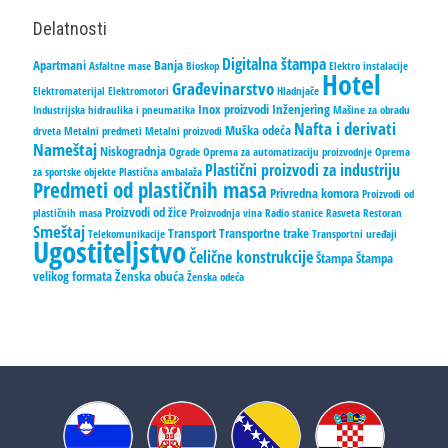
Delatnosti
Digitalna štampa
Apartmani
Banja
Asfaltne mase
Bioskop
Elektro instalacije
Hotel
Građevinarstvo
Elektromaterijal
Elektromotori
Hladnjače
Inox proizvodi
Inženjering
Industrijska hidraulika i pneumatika
Mašine za obradu
Nafta i derivati
Muška odeća
drveta
Metalni predmeti
Metalni proizvodi
Nameštaj
Niskogradnja
Ograde
Oprema za automatizaciju proizvodnje
Oprema
Plastični proizvodi za industriju
za sportske objekte
Plastična ambalaža
Predmeti od plastičnih masa
Privredna komora
Proizvodi od
Proizvodi od žice
plastičnih masa
Proizvodnja vina
Radio stanice
Rasveta
Restoran
Smeštaj
Transport
Transportne trake
Telekomunikacije
Transportni uređaji
Ugostiteljstvo
Čelične konstrukcije
Štampa
Štampa
velikog formata
Ženska obuća
Ženska odeća