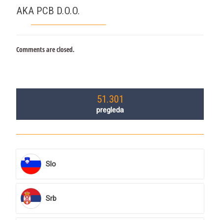
AKA PCB D.O.O.
Comments are closed.
51.301
pregleda
Slo
Srb