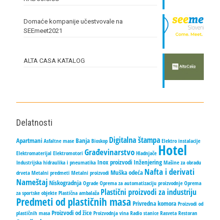
Domaće kompanije učestvovale na
SEEmeet2021
ALTA CASA KATALOG
Delatnosti
Digitalna štampa
Apartmani
Banja
Asfaltne mase
Bioskop
Elektro instalacije
Hotel
Građevinarstvo
Elektromaterijal
Elektromotori
Hladnjače
Inox proizvodi
Inženjering
Industrijska hidraulika i pneumatika
Mašine za obradu
Nafta i derivati
Muška odeća
drveta
Metalni predmeti
Metalni proizvodi
Nameštaj
Niskogradnja
Ograde
Oprema za automatizaciju proizvodnje
Oprema
Plastični proizvodi za industriju
za sportske objekte
Plastična ambalaža
Predmeti od plastičnih masa
Privredna komora
Proizvodi od
Proizvodi od žice
plastičnih masa
Proizvodnja vina
Radio stanice
Rasveta
Restoran