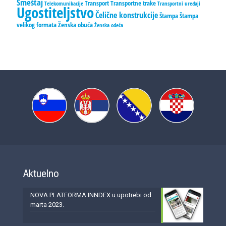
Smeštaj
Transport
Transportne trake
Telekomunikacije
Transportni uređaji
Ugostiteljstvo
Čelične konstrukcije
Štampa
Štampa
velikog formata
Ženska obuća
Ženska odeća
Aktuelno
NOVA PLATFORMA INNDEX u upotrebi od
marta 2023.