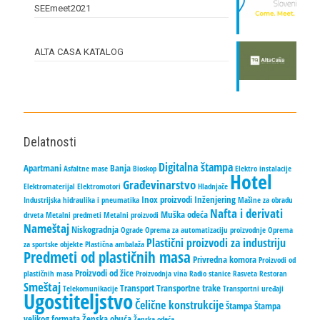
SEEmeet2021
ALTA CASA KATALOG
Delatnosti
Digitalna štampa
Apartmani
Banja
Asfaltne mase
Bioskop
Elektro instalacije
Hotel
Građevinarstvo
Elektromaterijal
Elektromotori
Hladnjače
Inox proizvodi
Inženjering
Industrijska hidraulika i pneumatika
Mašine za obradu
Nafta i derivati
Muška odeća
drveta
Metalni predmeti
Metalni proizvodi
Nameštaj
Niskogradnja
Ograde
Oprema za automatizaciju proizvodnje
Oprema
Plastični proizvodi za industriju
za sportske objekte
Plastična ambalaža
Predmeti od plastičnih masa
Privredna komora
Proizvodi od
Proizvodi od žice
plastičnih masa
Proizvodnja vina
Radio stanice
Rasveta
Restoran
Smeštaj
Transport
Transportne trake
Telekomunikacije
Transportni uređaji
Ugostiteljstvo
Čelične konstrukcije
Štampa
Štampa
velikog formata
Ženska obuća
Ženska odeća