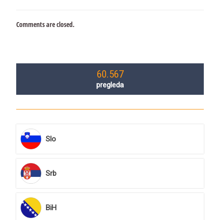
Comments are closed.
60.567
pregleda
Slo
Srb
BiH