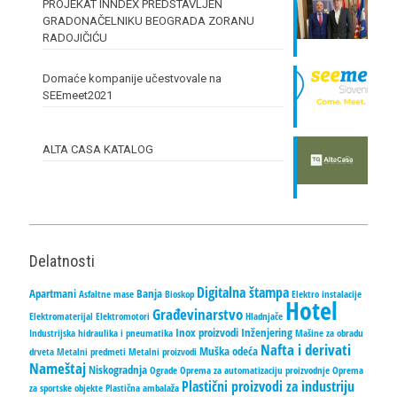
PROJEKAT INNDEX PREDSTAVLJEN
GRADONAČELNIKU BEOGRADA ZORANU
RADOJIČIĆU
Domaće kompanije učestvovale na
SEEmeet2021
ALTA CASA KATALOG
Delatnosti
Digitalna štampa
Apartmani
Banja
Asfaltne mase
Bioskop
Elektro instalacije
Hotel
Građevinarstvo
Elektromaterijal
Elektromotori
Hladnjače
Inox proizvodi
Inženjering
Industrijska hidraulika i pneumatika
Mašine za obradu
Nafta i derivati
Muška odeća
drveta
Metalni predmeti
Metalni proizvodi
Nameštaj
Niskogradnja
Ograde
Oprema za automatizaciju proizvodnje
Oprema
Plastični proizvodi za industriju
za sportske objekte
Plastična ambalaža