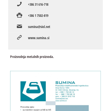
+386 31 616-718
+386 1 7502-819
sumina@siol.net
www.sumina.si
Proizvodnja metalnih proizvoda.