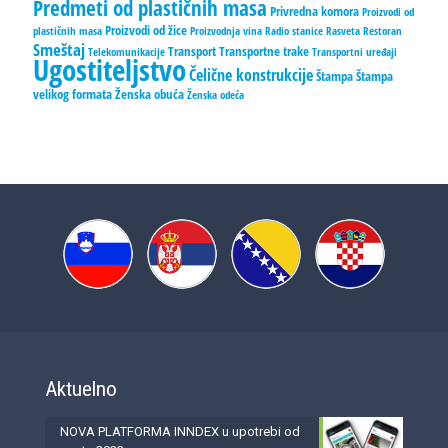
Predmeti od plastičnih masa
Privredna komora
Proizvodi od
Proizvodi od žice
plastičnih masa
Proizvodnja vina
Radio stanice
Rasveta
Restoran
Smeštaj
Transport
Transportne trake
Telekomunikacije
Transportni uređaji
Ugostiteljstvo
Čelične konstrukcije
Štampa
Štampa
velikog formata
Ženska obuća
Ženska odeća
Aktuelno
NOVA PLATFORMA INNDEX u upotrebi od