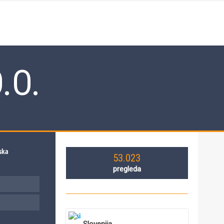
.O.
53.023
pregleda