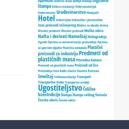
Digitalna
Apartmani
Banja
Asfaltne mase
Bioskop
štampa
Elektro instalacije
Elektromaterijal
Građevinarstvo
Elektromotori
Hladnjače
Hotel
Industrijska hidraulika i pneumatika
Inox proizvodi
Inženjering
Mašine za obradu drveta
Muška odeća
Metalni predmeti
Metalni proizvodi
Nafta i derivati
Nameštaj
Niskogradnja
Ograde
Oprema za automatizaciju proizvodnje
Oprema
Plastični
za sportske objekte
Plastična ambalaža
Predmeti od
proizvodi za industriju
plastičnih masa
Privredna komora
Proizvodi od žice
Proizvodi od plastičnih masa
Proizvodnja vina
Radio stanice
Rasveta
Restoran
Smeštaj
Transport
Telekomunikacije
Transportne trake
Transportni uređaji
Ugostiteljstvo
Čelične
konstrukcije
Štampa
Štampa velikog formata
Ženska obuća
Ženska odeća