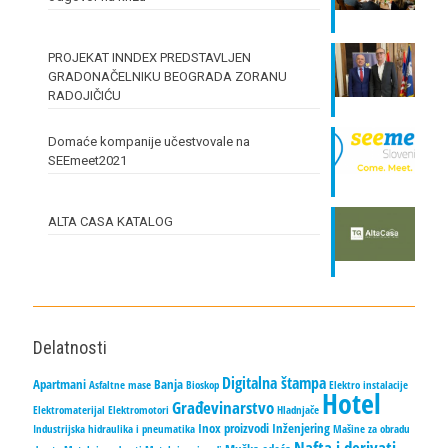
PROJEKAT INNDEX PREDSTAVLJEN
GRADONAČELNIKU BEOGRADA ZORANU
RADOJIČIĆU
Domaće kompanije učestvovale na
SEEmeet2021
ALTA CASA KATALOG
Delatnosti
Digitalna štampa
Apartmani
Banja
Asfaltne mase
Bioskop
Elektro instalacije
Hotel
Građevinarstvo
Elektromaterijal
Elektromotori
Hladnjače
Inox proizvodi
Inženjering
Industrijska hidraulika i pneumatika
Mašine za obradu
Nafta i derivati