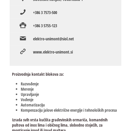
+386 3 7573-500
+386 3 5755-123
elektro-unimont@siol.net
www.elektro-unimont.si
Proizvodnja kontakt blokova za:
Razvođenje
Merenje
Upravljanje
Vođenje
Automatizaciju
Kompenzaciju jalove električne energije i tehnoloških procesa
Izrada svih vrsta kućišta građevinskih ormarića, komandnih
pultova od inox lima i običnog lima, slobodno stojećih, za
montiranje ispod ili iznad maltera.