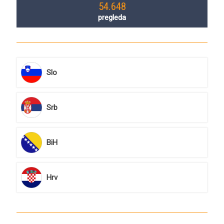
54.648
pregleda
Slo
Srb
BiH
Hrv