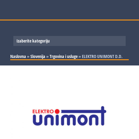
Izaberite kategoriju
Slovenija
Naslovna
»
Slovenija
»
Trgovina i usluge
»
ELEKTRO UNIMONT D.D.
Srbija
Proizvodnja
Bosna i Hercegovina
Trgovina i usluge
Proizvodnja
Hrvatska
Trgovina i usluge
Proizvodnja
Trgovina i usluge
Proizvodnja
Trgovina i usluge