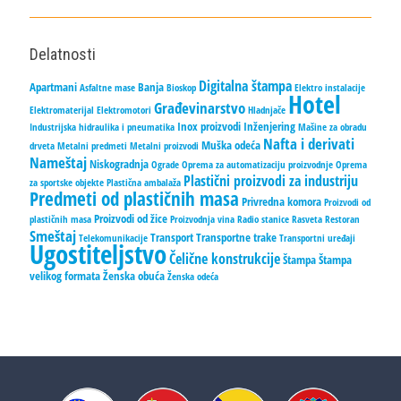
Delatnosti
Digitalna štampa
Apartmani
Banja
Asfaltne mase
Bioskop
Elektro instalacije
Hotel
Građevinarstvo
Elektromaterijal
Elektromotori
Hladnjače
Inox proizvodi
Inženjering
Industrijska hidraulika i pneumatika
Mašine za obradu
Nafta i derivati
Muška odeća
drveta
Metalni predmeti
Metalni proizvodi
Nameštaj
Niskogradnja
Ograde
Oprema za automatizaciju proizvodnje
Oprema
Plastični proizvodi za industriju
za sportske objekte
Plastična ambalaža
Predmeti od plastičnih masa
Privredna komora
Proizvodi od
Proizvodi od žice
plastičnih masa
Proizvodnja vina
Radio stanice
Rasveta
Restoran
Smeštaj
Transport
Transportne trake
Telekomunikacije
Transportni uređaji
Ugostiteljstvo
Čelične konstrukcije
Štampa
Štampa
velikog formata
Ženska obuća
Ženska odeća