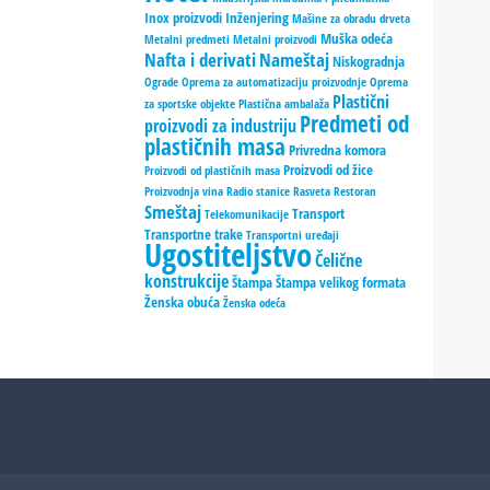
Inox proizvodi
Inženjering
Mašine za obradu drveta
Muška odeća
Metalni predmeti
Metalni proizvodi
Nafta i derivati
Nameštaj
Niskogradnja
Ograde
Oprema za automatizaciju proizvodnje
Oprema
Plastični
za sportske objekte
Plastična ambalaža
Predmeti od
proizvodi za industriju
plastičnih masa
Privredna komora
Proizvodi od žice
Proizvodi od plastičnih masa
Proizvodnja vina
Radio stanice
Rasveta
Restoran
Smeštaj
Transport
Telekomunikacije
Transportne trake
Transportni uređaji
Ugostiteljstvo
Čelične
konstrukcije
Štampa
Štampa velikog formata
Ženska obuća
Ženska odeća