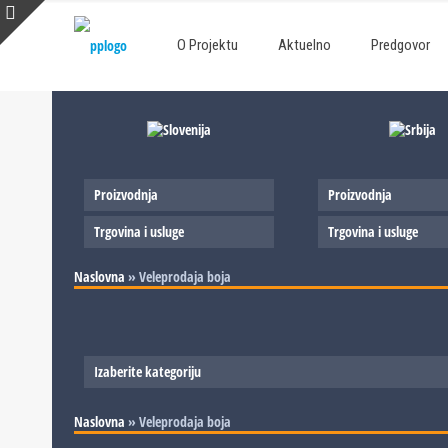
O Projektu
Aktuelno
Predgovor
Proizvodnja
Proizvodnja
Trgovina i usluge
Trgovina i usluge
Naslovna
»
Veleprodaja boja
Izaberite kategoriju
Slovenija
Naslovna
»
Veleprodaja boja
Srbija
Proizvodnja