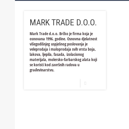
Bosna i Hercegovina
Trgovina i usluge
Proizvodnja
MARK TRADE D.O.O.
Hrvatska
Trgovina i usluge
Proizvodnja
Trgovina i usluge
Proizvodnja
Mark Trade d.o.o. Brčko je firma koja je
osnovana 1996. godine. Osnovna djelatnost
Trgovina i usluge
višegodišnjeg uspješnog poslovanja je
veleprodaja i maloprodaja svih vrsta boja,
lakova, ljepila, fasada, izolacionog
materijala, molersko-farbarskog alata koji
se koristi kod završnih radova u
građevinarstvu.
Opširnije