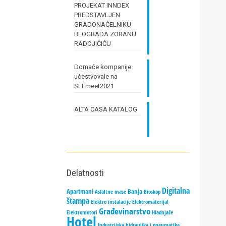
PROJEKAT INNDEX
PREDSTAVLJEN
GRADONAČELNIKU
BEOGRADA ZORANU
RADOJIČIĆU
Domaće kompanije
učestvovale na
SEEmeet2021
ALTA CASA KATALOG
Delatnosti
Digitalna
Apartmani
Banja
Asfaltne mase
Bioskop
štampa
Elektro instalacije
Elektromaterijal
Građevinarstvo
Elektromotori
Hladnjače
Hotel
Industrijska hidraulika i pneumatika