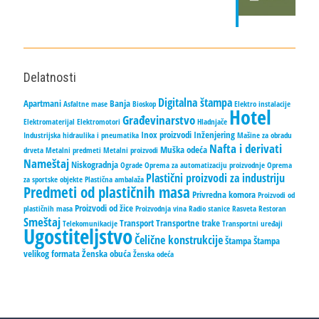
Delatnosti
Digitalna štampa
Apartmani
Banja
Asfaltne mase
Bioskop
Elektro instalacije
Hotel
Građevinarstvo
Elektromaterijal
Elektromotori
Hladnjače
Inox proizvodi
Inženjering
Industrijska hidraulika i pneumatika
Mašine za obradu
Nafta i derivati
Muška odeća
drveta
Metalni predmeti
Metalni proizvodi
Nameštaj
Niskogradnja
Ograde
Oprema za automatizaciju proizvodnje
Oprema
Plastični proizvodi za industriju
za sportske objekte
Plastična ambalaža
Predmeti od plastičnih masa
Privredna komora
Proizvodi od
Proizvodi od žice
plastičnih masa
Proizvodnja vina
Radio stanice
Rasveta
Restoran
Smeštaj
Transport
Transportne trake
Telekomunikacije
Transportni uređaji
Ugostiteljstvo
Čelične konstrukcije
Štampa
Štampa
velikog formata
Ženska obuća
Ženska odeća