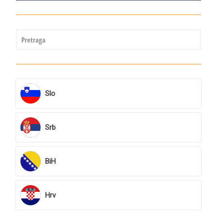
Slo
Srb
BiH
Hrv