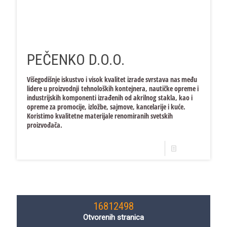
PEČENKO D.O.O.
Višegodišnje iskustvo i visok kvalitet izrade svrstava nas među
lidere u proizvodnji tehnoloških kontejnera, nautičke opreme i
industrijskih komponenti izrađenih od akrilnog stakla, kao i
opreme za promocije, izložbe, sajmove, kancelarije i kuće.
Koristimo kvalitetne materijale renomiranih svetskih
proizvođača.
Opširnije
16812498
Otvorenih stranica