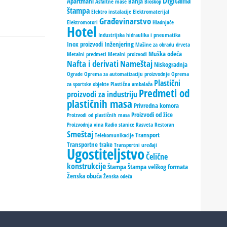
Digitalna
Apartmani
Banja
Asfaltne mase
Bioskop
štampa
Elektro instalacije
Elektromaterijal
Građevinarstvo
Elektromotori
Hladnjače
Hotel
Industrijska hidraulika i pneumatika
Inox proizvodi
Inženjering
Mašine za obradu drveta
Muška odeća
Metalni predmeti
Metalni proizvodi
Nafta i derivati
Nameštaj
Niskogradnja
Ograde
Oprema za automatizaciju proizvodnje
Oprema
Plastični
za sportske objekte
Plastična ambalaža
Predmeti od
proizvodi za industriju
plastičnih masa
Privredna komora
Proizvodi od žice
Proizvodi od plastičnih masa
Proizvodnja vina
Radio stanice
Rasveta
Restoran
Smeštaj
Transport
Telekomunikacije
Transportne trake
Transportni uređaji
Ugostiteljstvo
Čelične
konstrukcije
Štampa
Štampa velikog formata
Ženska obuća
Ženska odeća