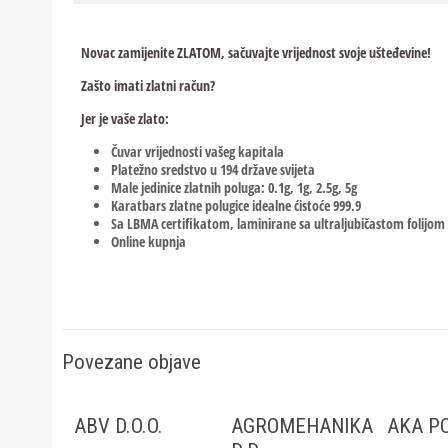
Novac zamijenite ZLATOM, sačuvajte vrijednost svoje ušteđevine!
Zašto imati zlatni račun?
Jer je vaše zlato:
Čuvar vrijednosti vašeg kapitala
Platežno sredstvo u 194 države svijeta
Male jedinice zlatnih poluga: 0.1g, 1g, 2.5g, 5g
Karatbars zlatne polugice idealne ćistoće 999.9
Sa LBMA certifikatom, laminirane sa ultraljubičastom folijom
Online kupnja
Povezane objave
ABV D.O.O.
AGROMEHANIKA
AKA PC