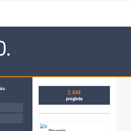
O.
2.444
pregleda