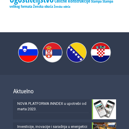
Čelične konstrukcije
Štampa
Štampa
velikog formata
Ženska obuća
Ženska odeća
Aktuelno
NOVA PLATFORMA INNDEX u upotrebi od
marta 2023.
Investicije, inovacije i saradnja u energetici