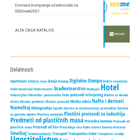
Domaće kompanije učestvovale na
SEEmeet2021
ALTA CASA KATALOG
Delatnosti
Digitalna štampa
Apartmani
Banja
Asfaltne mase
Bioskop
Elektro instalacije
Hotel
Građevinarstvo
Elektromaterijal
Elektromotori
Hladnjače
Inox proizvodi
Inženjering
Industrijska hidraulika i pneumatika
Mašine za obradu
Nafta i derivati
Muška odeća
drveta
Metalni predmeti
Metalni proizvodi
Nameštaj
Niskogradnja
Ograde
Oprema za automatizaciju proizvodnje
Oprema
Plastični proizvodi za industriju
za sportske objekte
Plastična ambalaža
Predmeti od plastičnih masa
Privredna komora
Proizvodi od
Proizvodi od žice
plastičnih masa
Proizvodnja vina
Radio stanice
Rasveta
Restoran
Smeštaj
Transport
Transportne trake
Telekomunikacije
Transportni uređaji
Ugostiteljstvo