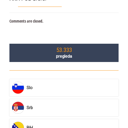
Comments are closed.
53.333
pregleda
Slo
Srb
BiH