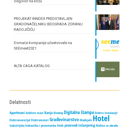
odgovor na krizu
PROJEKAT INNDEX PREDSTAVLJEN
GRADONAČELNIKU BEOGRADA ZORANU
RADOJIČIĆU
Domaće kompanije učestvovale na
SEEmeet2021
ALTA CASA KATALOG
Delatnosti
Digitalna štampa
Apartmani
Banja
Asfaltne mase
Bioskop
Elektro instalacije
Hotel
Građevinarstvo
Elektromaterijal
Elektromotori
Hladnjače
Inox proizvodi
Inženjering
Industrijska hidraulika i pneumatika
Mašine za obradu