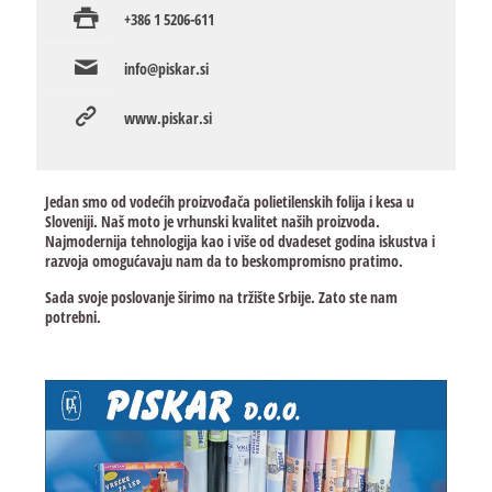
+386 1 5206-611
info@piskar.si
www.piskar.si
Jedan smo od vodećih proizvođača polietilenskih folija i kesa u
Sloveniji. Naš moto je vrhunski kvalitet naših proizvoda.
Najmodernija tehnologija kao i više od dvadeset godina iskustva i
razvoja omogućavaju nam da to beskompromisno pratimo.
Sada svoje poslovanje širimo na tržište Srbije. Zato ste nam
potrebni.