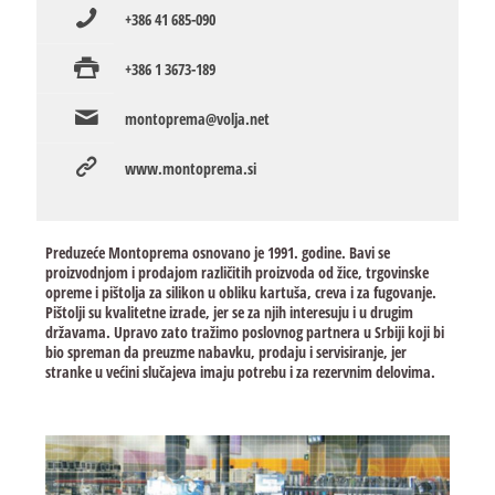
+386 41 685-090
+386 1 3673-189
montoprema@volja.net
www.montoprema.si
Preduzeće Montoprema osnovano je 1991. godine. Bavi se
proizvodnjom i prodajom različitih proizvoda od žice, trgovinske
opreme i pištolja za silikon u obliku kartuša, creva i za fugovanje.
Pištolji su kvalitetne izrade, jer se za njih interesuju i u drugim
državama. Upravo zato tražimo poslovnog partnera u Srbiji koji bi
bio spreman da preuzme nabavku, prodaju i servisiranje, jer
stranke u većini slučajeva imaju potrebu i za rezervnim delovima.