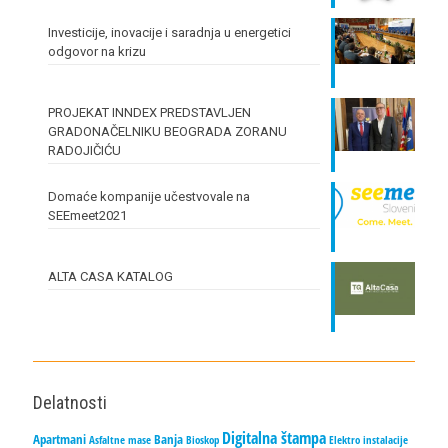
Investicije, inovacije i saradnja u energetici
odgovor na krizu
PROJEKAT INNDEX PREDSTAVLJEN
GRADONAČELNIKU BEOGRADA ZORANU
RADOJIČIĆU
Domaće kompanije učestvovale na
SEEmeet2021
ALTA CASA KATALOG
Delatnosti
Digitalna štampa
Apartmani
Banja
Asfaltne mase
Bioskop
Elektro instalacije