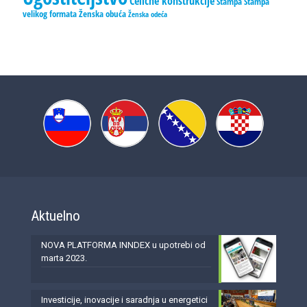
Čelične konstrukcije
Štampa
Štampa
velikog formata
Ženska obuća
Ženska odeća
Aktuelno
NOVA PLATFORMA INNDEX u upotrebi od
marta 2023.
Investicije, inovacije i saradnja u energetici