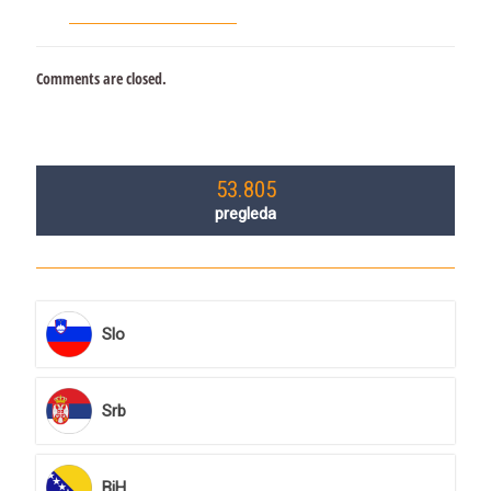
Comments are closed.
53.805
pregleda
Slo
Srb
BiH