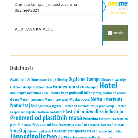
Domaće kompanije učestvovale na
SEEmeet2021
ALTA CASA KATALOG
Delatnosti
Digitalna štampa
Apartmani
Banja
Asfaltne mase
Bioskop
Elektro instalacije
Hotel
Građevinarstvo
Elektromaterijal
Elektromotori
Hladnjače
Inox proizvodi
Inženjering
Industrijska hidraulika i pneumatika
Mašine za obradu
Nafta i derivati
Muška odeća
drveta
Metalni predmeti
Metalni proizvodi
Nameštaj
Niskogradnja
Ograde
Oprema za automatizaciju proizvodnje
Oprema
Plastični proizvodi za industriju
za sportske objekte
Plastična ambalaža
Predmeti od plastičnih masa
Privredna komora
Proizvodi od
Proizvodi od žice
plastičnih masa
Proizvodnja vina
Radio stanice
Rasveta
Restoran
Smeštaj
Transport
Transportne trake
Telekomunikacije
Transportni uređaji
Ugostiteljstvo