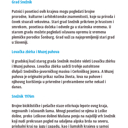
Grad Snežnik
Putnici i posetioci ovih krajeva mogu pogledati brojne
prorodne, kulturne i arhitektonske znamenitosti, koje su priroda i
čovek stvarali vekovima. Stari grad Snežnik prikriven je hrastom i
smrekom, posetioca dočeka i odvede ga u starinska vremena. U
starom gradu možete pogledati očuvanu opremu iz vremena
plemićke porodice Šonburg. Grad važi za najopremljeniji stari grad
u Sloveniji.
Lovačka zbirka i Muzej puhova
U gradskoj kući starog grada Snežnik možete videti Lovačku zbirku
i Muzej puhova. Lovačka zbirka sadrži trofeje autohtone
divljači Snežničko-javorničkog masiva i Cerkniškog jezera. A Muzej
puhova je originalni prikaz načina života, lova na puhove i
njihovog korišćenja u privredne i prehrambene svrhe nekad i
danas.
Snežnik 1976m
Brojne biciklističke i pešačke staze otkrivaju lepote ovog kraja,
negovanih i očuvanih šuma. Mnogi posetioci se njima iz Loške
doline, preko Leškove dolinei Mašuna penju na najvišlji vrh Snežnik
koji nudi prekrasan pogled na udaljena alpska brda na severu,
priobalni kraj na jugu i zapadu, kao i šumskih krajeva u samoj