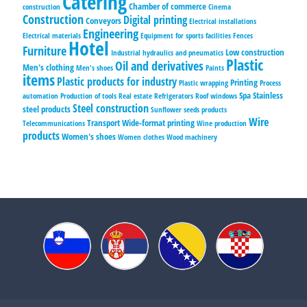
Catering
Chamber of commerce
construction
Cinema
Construction
Digital printing
Conveyors
Electrical installations
Engineering
Electrical materials
Equipment for sports facilities
Fences
Hotel
Furniture
Low construction
Industrial hydraulics and pneumatics
Plastic
Oil and derivatives
Men's clothing
Men's shoes
Paints
items
Plastic products for industry
Printing
Plastic wrapping
Process
Spa
Stainless
automation
Production of tools
Real estate
Refrigerators
Roof windows
Steel construction
steel products
Sunflower seeds products
Wire
Transport
Wide-format printing
Telecommunications
Wine production
products
Women's shoes
Women clothes
Wood machinery