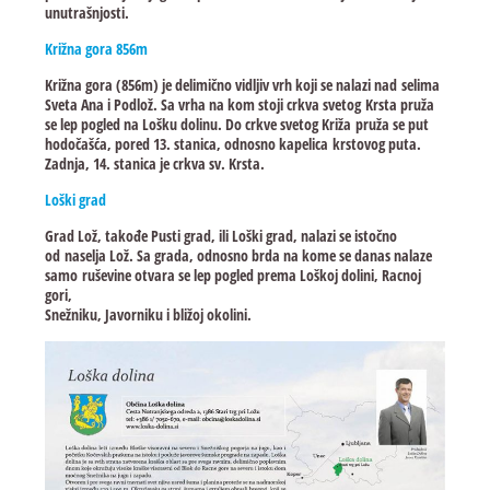
unutrašnjosti.
Križna gora 856m
Križna gora (856m) je delimično vidljiv vrh koji se nalazi nad selima
Sveta Ana i Podlož. Sa vrha na kom stoji crkva svetog Krsta pruža
se lep pogled na Lošku dolinu. Do crkve svetog Križa pruža se put
hodočašća, pored 13. stanica, odnosno kapelica krstovog puta.
Zadnja, 14. stanica je crkva sv. Krsta.
Loški grad
Grad Lož, takođe Pusti grad, ili Loški grad, nalazi se istočno
od naselja Lož. Sa grada, odnosno brda na kome se danas nalaze
samo ruševine otvara se lep pogled prema Loškoj dolini, Racnoj
gori,
Snežniku, Javorniku i bližoj okolini.