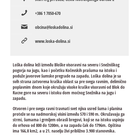
+386 1 7050-670
obcina@loskadolina.si
www.loska-dolina.si
Loška dolina leži između Bloške visoravni na severu i Snežniškog
pogorja na jugu, kao i početku Kočevskih prašuma na istoku i
poduže javorove šumske pregrade na zapadu. Loška dolina je sa
svih strana zatvorena kraška oblast sa pre svega ravnim, delimično
poplavnim dnom koje okružuju visoke kraške visoravni od Blok do
Racne gore na severu i istoku dom moćnog Snežnika na jugu i
zapadu.
Otvoren i pre svega ravni travnati svet njiva usred šuma i planina
proteže se na nadmorskoj visini između 570 i 590 m. Okružavaju ga
strmi, šumama i grmljem obrasli bregovi, koji se na istoku uspinju
do vrhova od 800 do 1200m, a na zapadu čak do 1796m. Opština
ima 166,8 km2, a u 21. naselju živi približno 3.900 stanovnika.