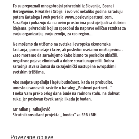
To su prepoznali mnogobrojni privrednici iz Slovenije, Bosne i
Hercegovine, Hrvatske i Srbije, i evo već nekoliko godina sarađuju
putem Kataloga i web portala www.poslovnipartneri.com.
Sarađuju i pokazuju da na ovim prostorima postoje ljudi sa dobrim
idejama, privrednici koji su sposobni da naprave odličan rezultat za
svoju organizaciju, svoju zemlju, za ceo region…
Ne možemo da utičemo na svetska i evropska ekonomska
kretanja, poremećaje i krize, ali posledice osećamo među prvima.
Zato moramo da sarađujemo kako bismo te posledice ublažili,
negativne pojave eliminisali a dobre stvari unapredili. Dobra
saradnja stvara šansu da se zajednički nastupi na evropskim i
svetskim tržištima.
Ako sanjate uspešniju i lepšu budućnost, kada se probudite,
umesto u sanovnik zavirite u katalog „Poslovni partneri…”
I neka Vam preko celog dana bude na radnom stolu, na dohvat
ruke, jer poslovan čovek sanja i kada je budan.
Mr Milan J. Mihajlović
Stručni konsultant projekta „Inndex“ za SRB i BIH
Povezane objave