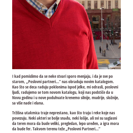
I kad pomislimo da se neke stvari sporo menjaju, i da je sve po
starom, „Poslovni partneri…” nas obraduju novim katalogom.
Kao što se deca raduju poklonima ispod jelke, mi odrasli, poslovni
ljudi, radujemo se tom novom katalogu, koji nas podstiče da u
Novu godinu i u nove poduhvate krenemo silnije, mudrije, složnije,
sa više nade i elana.
Tržišna utakmica traje neprestano, kao što traju i reke koje nas
povezuju. Neki akteri se bolje snađu, neki lošije, ali svi su saglasni
da teren mora da bude veliki, pregledan, lepo uređen, a igra mora
da bude fer. Takvom terenu teže „Poslovni Partneri…”