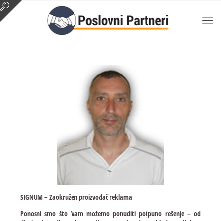
SIGNUM – Zaokružen proizvođač reklama
Ponosni smo što Vam možemo ponuditi potpuno rešenje – od