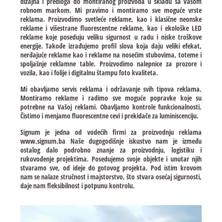
dizajna i predloga do montiranog proizvoda u skladu sa Vašom
robnom markom. Mi pravimo i montiramo sve moguće vrste
reklama. Proizvodimo svetleće reklame, kao i klasične neonske
reklame i višestrane fluorescentne reklame, kao i ekološke LED
reklame koje poseduju veliku sigurnost u radu i niske troškove
energije. Takođe izrađujemo profil slova koja daju veliki efekat,
nerđajuće reklame kao i reklame na nosećim stubovima, toteme i
spoljašnje reklamne table. Proizvodimo nalepnice za prozore i
vozila, kao i folije i digitalnu štampu foto kvaliteta.
Mi obavljamo servis reklama i održavanje svih tipova reklama.
Montiramo reklame i radimo sve moguće popravke koje su
potrebne na Vašoj reklami. Obavljamo kontrole funkcionalnosti.
Čistimo i menjamo fluorescentne cevi i prekidače za luminiscenciju.
Signum je jedna od vodećih firmi za proizvodnju reklama
www.signum.ba Naše dugogodišnje iskustvo nam je između
ostalog dalo podrobno znanje za proizvodnju, logistiku i
rukovođenje projektima. Posedujemo svoje objekte i unutar njih
stvaramo sve, od ideje do gotovog projekta. Pod istim krovom
nam se nalaze stručnost i majstorstvo, što stvara osećaj sigurnosti,
daje nam fleksibilnost i potpunu kontrolu.