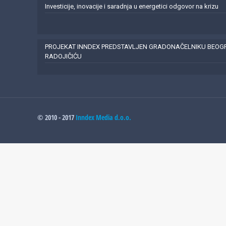
Investicije, inovacije i saradnja u energetici odgovor na krizu
PROJEKAT INNDEX PREDSTAVLJEN GRADONAČELNIKU BEO
RADOJIČIĆU
© 2010 - 2017
Inndex Media d.o.o.