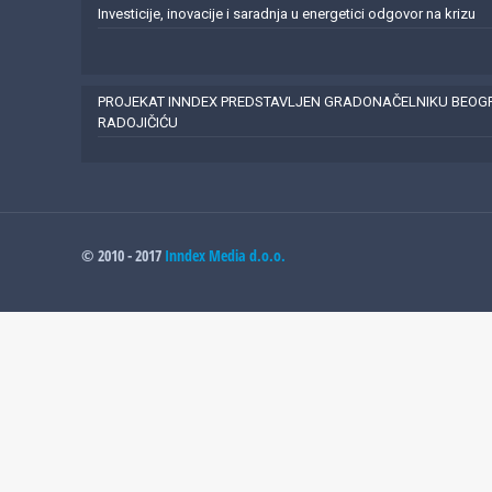
Investicije, inovacije i saradnja u energetici odgovor na krizu
PROJEKAT INNDEX PREDSTAVLJEN GRADONAČELNIKU BEO
RADOJIČIĆU
© 2010 - 2017
Inndex Media d.o.o.