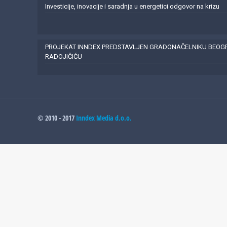
Investicije, inovacije i saradnja u energetici odgovor na krizu
PROJEKAT INNDEX PREDSTAVLJEN GRADONAČELNIKU BEO
RADOJIČIĆU
© 2010 - 2017
Inndex Media d.o.o.